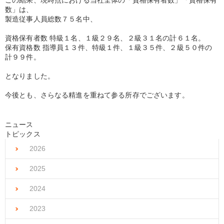
この結果、現時点における当社全体の「資格保有者数」「資格保有
数」は、
製造従事人員総数７５名中、
資格保有者数 特級１名、１級２９名、２級３１名の計６１名。
保有資格数 指導員１３件、特級１件、１級３５件、２級５０件の
計９９件。
となりました。
今後とも、さらなる精進を重ねて参る所存でございます。
ニュース
トピックス
2026
2025
2024
2023